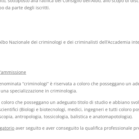
 sottoposto alla ratifica del Consiglio dell’Albo, allo scopo di disc
 da parte degli iscritti.
’Albo Nazionale dei criminologi e dei criminalisti dell’Accademia in
 l’ammissione
denominata “criminologi” è riservata a coloro che posseggano un adeg
e una specializzazione in criminologia.
a coloro che posseggano un adeguato titolo di studio e abbiano svolto,
cientifici (Biologi e biotecnologi, medici, ingegneri e tutti coloro
scopia, antropologia, tossicologia, balistica e anatomapotologia).
gatorio
aver seguito e aver conseguito la qualifica professionale p