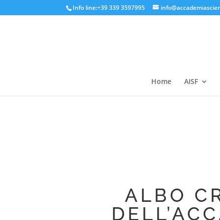
Info line:+39 339 3597995
info@accademiascien
Home
AISF
ALBO CR
DELL’AC