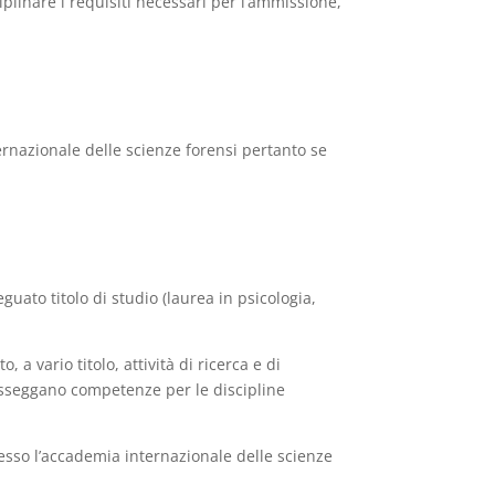
iplinare i requisiti necessari per l’ammissione,
ternazionale delle scienze forensi pertanto se
uato titolo di studio (laurea in psicologia,
 a vario titolo, attività di ricerca e di
 posseggano competenze per le discipline
resso l’accademia internazionale delle scienze