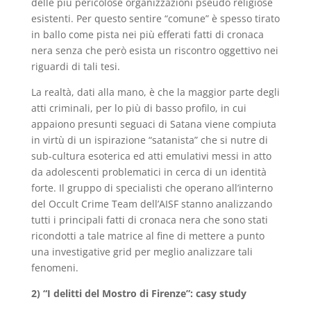
delle più pericolose organizzazioni pseudo religiose
esistenti. Per questo sentire “comune” è spesso tirato
in ballo come pista nei più efferati fatti di cronaca
nera senza che però esista un riscontro oggettivo nei
riguardi di tali tesi.
La realtà, dati alla mano, è che la maggior parte degli
atti criminali, per lo più di basso profilo, in cui
appaiono presunti seguaci di Satana viene compiuta
in virtù di un ispirazione “satanista” che si nutre di
sub-cultura esoterica ed atti emulativi messi in atto
da adolescenti problematici in cerca di un identità
forte. Il gruppo di specialisti che operano all’interno
del Occult Crime Team dell’AISF stanno analizzando
tutti i principali fatti di cronaca nera che sono stati
ricondotti a tale matrice al fine di mettere a punto
una investigative grid per meglio analizzare tali
fenomeni.
2) “I delitti del Mostro di Firenze”: casy study